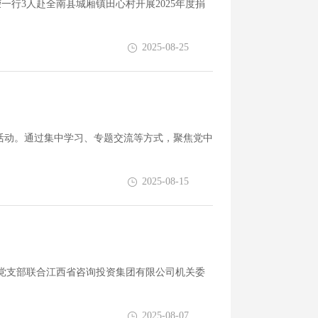
行3人赴全南县城厢镇田心村开展2025年度捐
2025-08-25
建活动。通过集中学习、专题交流等方式，聚焦党中
2025-08-15
司党支部联合江西省咨询投资集团有限公司机关委
2025-08-07