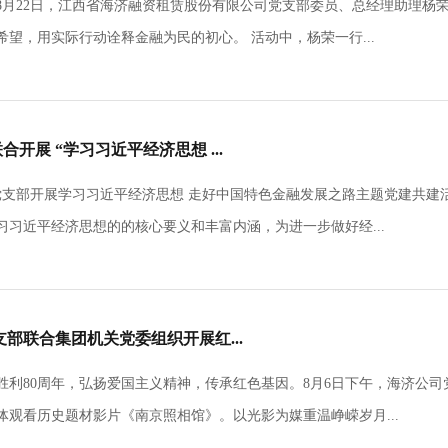
月22日，江西省海济融资租赁股份有限公司党支部委员、总经理助理杨荣一
望，用实际行动诠释金融为民的初心。 活动中，杨荣一行...
展 “学习习近平经济思想 ...
五党支部开展学习习近平经济思想 走好中国特色金融发展之路主题党建共
习近平经济思想的的核心要义和丰富内涵，为进一步做好经...
部联合集团机关党委组织开展红...
胜利80周年，弘扬爱国主义精神，传承红色基因。8月6日下午，海济公
观看历史题材影片《南京照相馆》。以光影为媒重温峥嵘岁月...